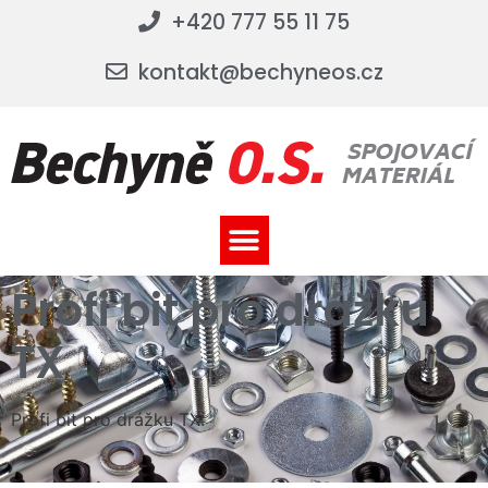
+420 777 55 11 75
kontak
t@bechyneos.cz
Profi bit pro drážku
TX
Profi bit pro drážku TX.